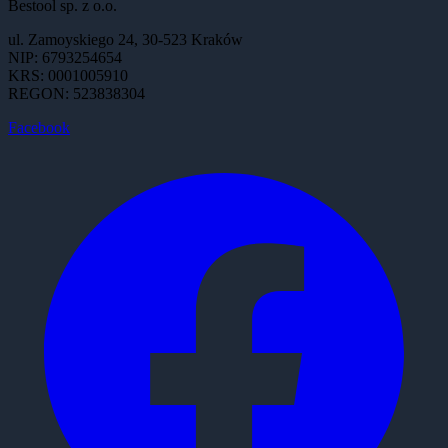
Bestool sp. z o.o.
ul. Zamoyskiego 24, 30-523 Kraków
NIP: 6793254654
KRS: 0001005910
REGON: 523838304
Facebook