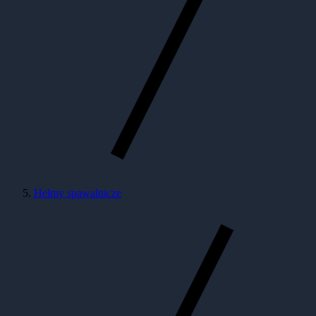
Hełmy spawalnicze