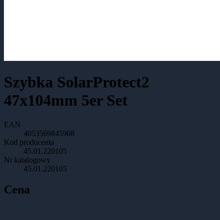
Szybka SolarProtect2
47x104mm 5er Set
EAN
4053569845908
Kod producenta
45.01.220105
Nr katalogowy
45.01.220105
Cena