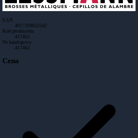
EAN
4017359022542
Kod producenta
417462
Nr katalogowy
417462
Cena