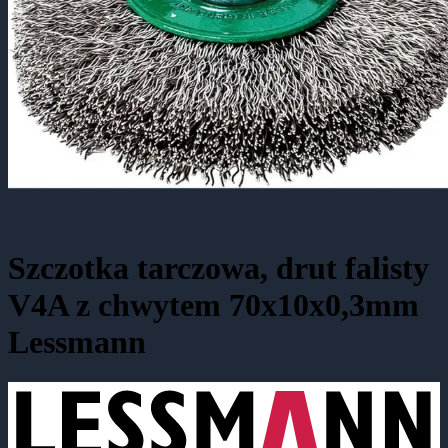
Szczotka tarczowa, drut falisty
V4A z chwytem 70x10x0,3mm
Lessmann