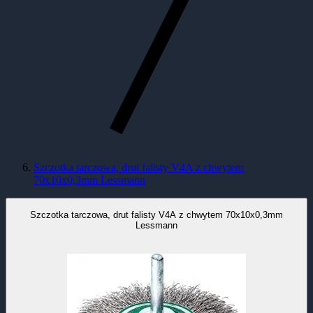
Szczotka tarczowa, drut falisty V4A z chwytem
70x10x0,3mm Lessmann
Szczotka tarczowa, drut falisty V4A z chwytem 70x10x0,3mm
Lessmann