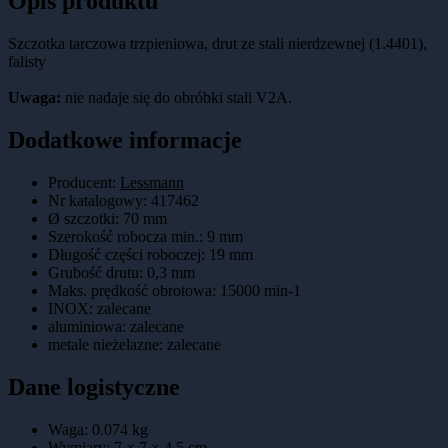
Opis produktu
Szczotka tarczowa trzpieniowa, drut ze stali nierdzewnej (1.4401),
falisty
Uwaga:
nie nadaje się do obróbki stali V2A.
Dodatkowe informacje
Producent:
Lessmann
Nr katalogowy
:
417462
Ø szczotki
:
70 mm
Szerokość robocza min.
:
9 mm
Długość części roboczej
:
19 mm
Grubość drutu
:
0,3 mm
Maks. prędkość obrotowa
:
15000 min-1
INOX
:
zalecane
aluminiowa
:
zalecane
metale nieżelazne
:
zalecane
Dane logistyczne
Waga:
0.074
kg
Wymiary:
7 × 7 × 4.5
cm