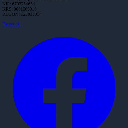
NIP: 6793254654
KRS: 0001005910
REGON: 523838304
Facebook