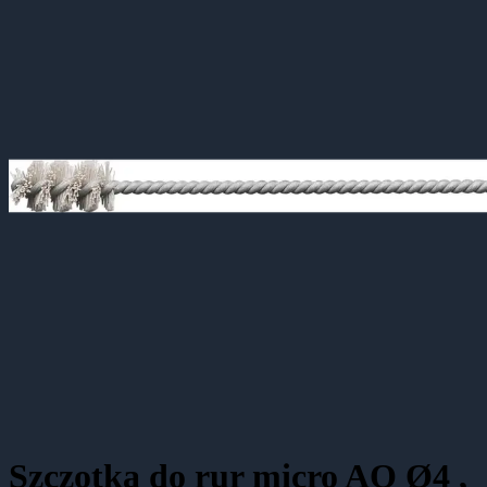
Szczotka do rur micro AO Ø4 ,