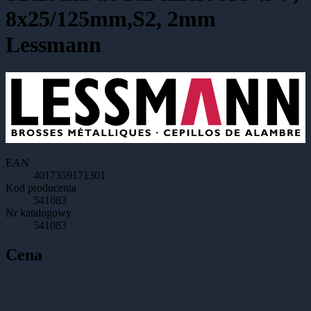
8x25/125mm,S2, 2mm
Lessmann
EAN
4017359171301
Kod producenta
541083
Nr katalogowy
541083
Cena