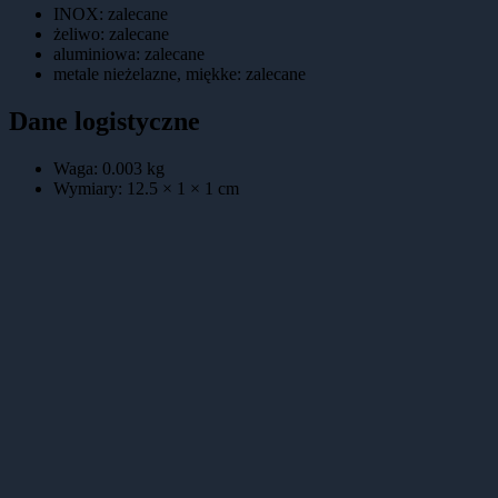
INOX
:
zalecane
żeliwo
:
zalecane
aluminiowa
:
zalecane
metale nieżelazne, miękke
:
zalecane
Dane logistyczne
Waga:
0.003
kg
Wymiary:
12.5 × 1 × 1
cm