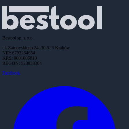
Bestool sp. z o.o.
ul. Zamoyskiego 24, 30-523 Kraków
NIP: 6793254654
KRS: 0001005910
REGON: 523838304
Facebook