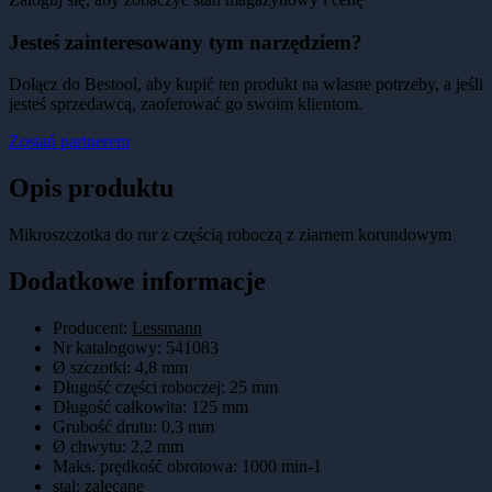
Jesteś zainteresowany tym narzędziem?
Dołącz do Bestool, aby kupić ten produkt na własne potrzeby, a jeśli
jesteś sprzedawcą, zaoferować go swoim klientom.
Zostań partnerem
Opis produktu
Mikroszczotka do rur z częścią roboczą z ziarnem korundowym
Dodatkowe informacje
Producent:
Lessmann
Nr katalogowy
:
541083
Ø szczotki
:
4,8 mm
Długość części roboczej
:
25 mm
Długość całkowita
:
125 mm
Grubość drutu
:
0,3 mm
Ø chwytu
:
2,2 mm
Maks. prędkość obrotowa
:
1000 min-1
stal
:
zalecane