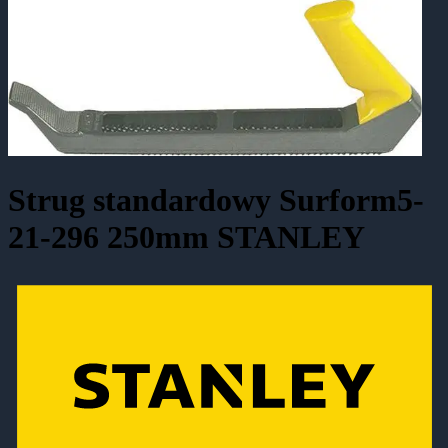
Strug standardowy Surform5-
21-296 250mm STANLEY