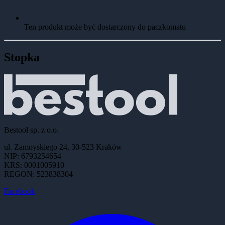
Ten produkt może być dostarczony do paczkomatu
Stopka
Bestool sp. z o.o.
ul. Zamoyskiego 24, 30-523 Kraków
NIP: 6793254654
KRS: 0001005910
REGON: 523838304
Facebook