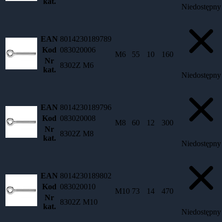
kat.
Niedostępny
EAN
8014230189789
Kod
083020006
M6
55
10
160
Nr
8302Z M6
kat.
Niedostępny
EAN
8014230189796
Kod
083020008
M8
60
12
300
Nr
8302Z M8
kat.
Niedostępny
EAN
8014230189802
Kod
083020010
M10
73
14
470
Nr
8302Z M10
kat.
Niedostępny