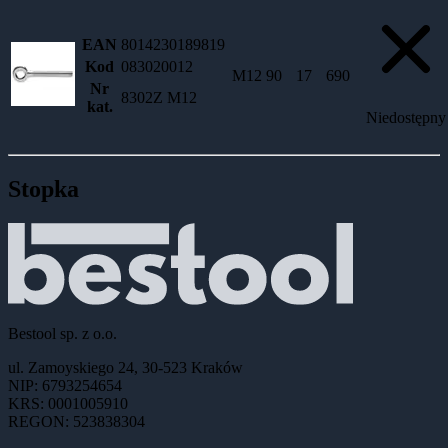
EAN
8014230189819
Kod
083020012
M12
90
17
690
Nr
8302Z M12
kat.
Niedostępny
Stopka
Bestool sp. z o.o.
ul. Zamoyskiego 24, 30-523 Kraków
NIP: 6793254654
KRS: 0001005910
REGON: 523838304