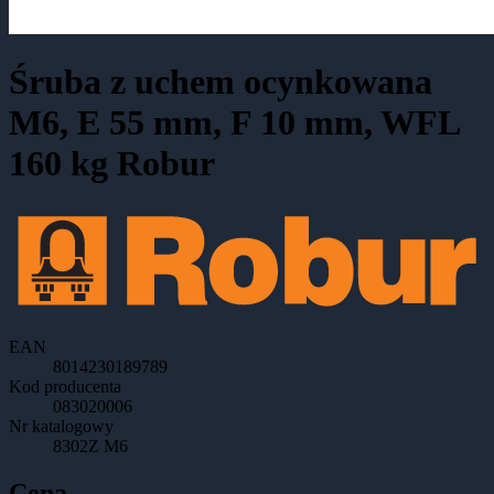
Śruba z uchem ocynkowana
M6, E 55 mm, F 10 mm, WFL
160 kg Robur
EAN
8014230189789
Kod producenta
083020006
Nr katalogowy
8302Z M6
Cena