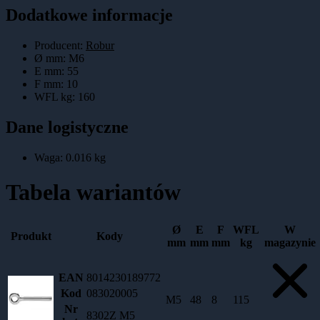
Dodatkowe informacje
Producent:
Robur
Ø mm
:
M6
E mm
:
55
F mm
:
10
WFL kg
:
160
Dane logistyczne
Waga:
0.016
kg
Tabela wariantów
Ø
E
F
WFL
W
Produkt
Kody
mm
mm
mm
kg
magazynie
EAN
8014230189772
Kod
083020005
M5
48
8
115
Nr
8302Z M5