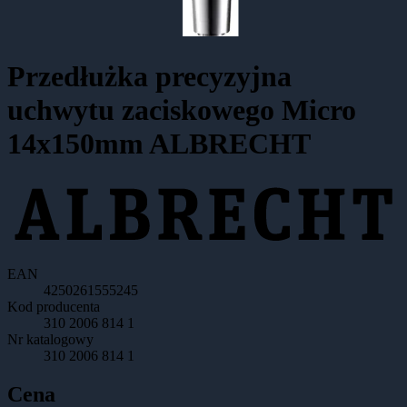
Przedłużka precyzyjna
uchwytu zaciskowego Micro
14x150mm ALBRECHT
EAN
4250261555245
Kod producenta
310 2006 814 1
Nr katalogowy
310 2006 814 1
Cena