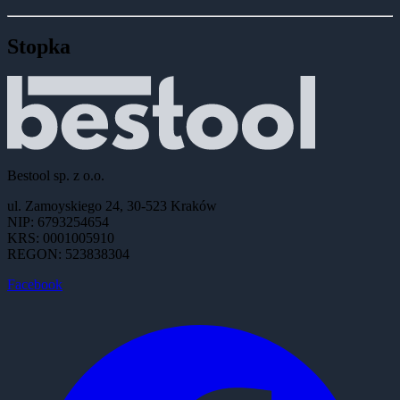
Stopka
Bestool sp. z o.o.
ul. Zamoyskiego 24, 30-523 Kraków
NIP: 6793254654
KRS: 0001005910
REGON: 523838304
Facebook