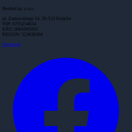
Bestool sp. z o.o.
ul. Zamoyskiego 24, 30-523 Kraków
NIP: 6793254654
KRS: 0001005910
REGON: 523838304
Facebook