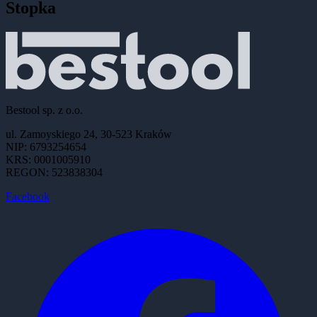
Stopka
Bestool sp. z o.o.
ul. Zamoyskiego 24, 30-523 Kraków
NIP: 6793254654
KRS: 0001005910
REGON: 523838304
Facebook