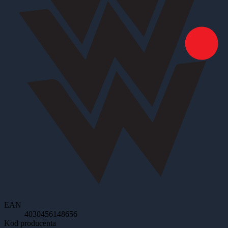
EAN
4030456148656
Kod producenta