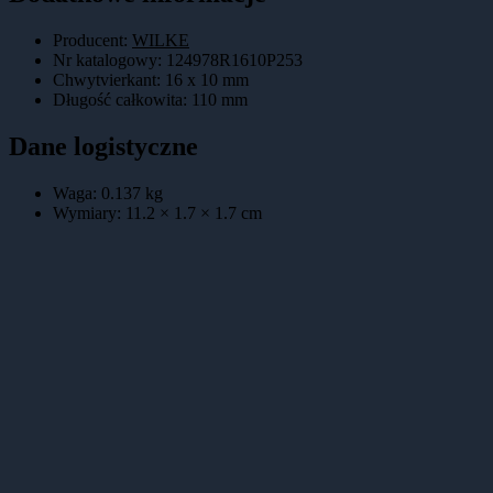
Producent:
WILKE
Nr katalogowy
:
124978R1610P253
Chwytvierkant
:
16 x 10 mm
Długość całkowita
:
110 mm
Dane logistyczne
Waga:
0.137
kg
Wymiary:
11.2 × 1.7 × 1.7
cm