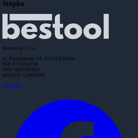
Stopka
Bestool sp. z o.o.
ul. Zamoyskiego 24, 30-523 Kraków
NIP: 6793254654
KRS: 0001005910
REGON: 523838304
Facebook