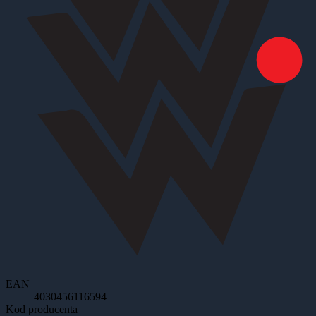
EAN
4030456116594
Kod producenta