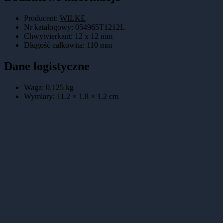
Producent:
WILKE
Nr katalogowy
:
054965T1212L
Chwytvierkant
:
12 x 12 mm
Długość całkowita
:
110 mm
Dane logistyczne
Waga:
0.125
kg
Wymiary:
11.2 × 1.8 × 1.2
cm