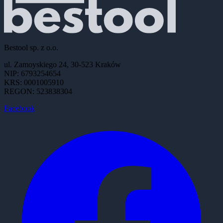
Bestool sp. z o.o.
ul. Zamoyskiego 24, 30-523 Kraków
NIP: 6793254654
KRS: 0001005910
REGON: 523838304
Facebook