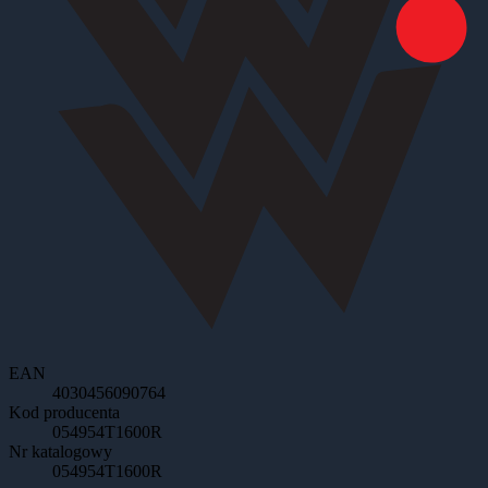
EAN
4030456090764
Kod producenta
054954T1600R
Nr katalogowy
054954T1600R