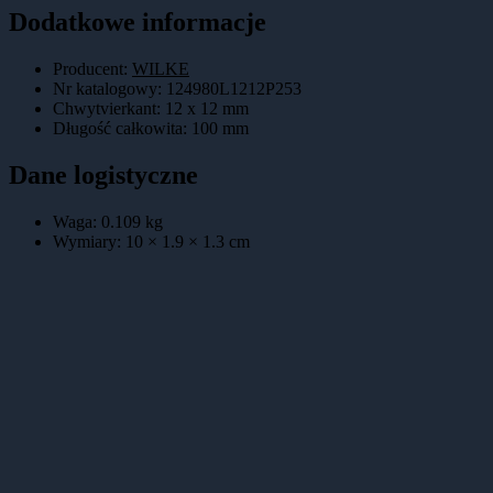
Dodatkowe informacje
Producent:
WILKE
Nr katalogowy
:
124980L1212P253
Chwytvierkant
:
12 x 12 mm
Długość całkowita
:
100 mm
Dane logistyczne
Waga:
0.109
kg
Wymiary:
10 × 1.9 × 1.3
cm