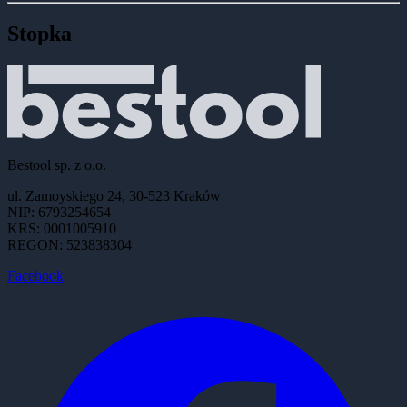
Stopka
Bestool sp. z o.o.
ul. Zamoyskiego 24, 30-523 Kraków
NIP: 6793254654
KRS: 0001005910
REGON: 523838304
Facebook