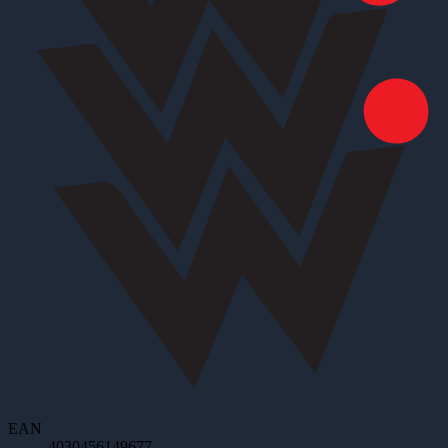
EAN
4030456149677