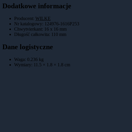
Dodatkowe informacje
Producent:
WILKE
Nr katalogowy
:
124976-1616P253
Chwytvierkant
:
16 x 16 mm
Długość całkowita
:
110 mm
Dane logistyczne
Waga:
0.236
kg
Wymiary:
11.5 × 1.8 × 1.8
cm