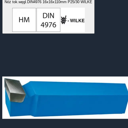
Nóż tok.węgl.DIN4976 16x16x110mm P25/30 WILKE