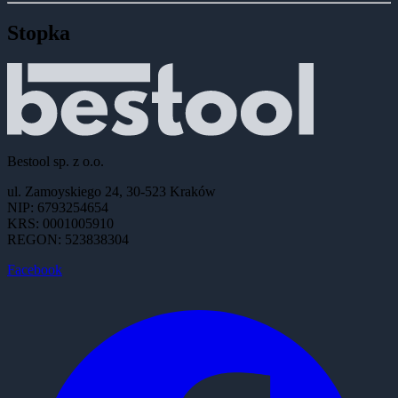
Stopka
Bestool sp. z o.o.
ul. Zamoyskiego 24, 30-523 Kraków
NIP: 6793254654
KRS: 0001005910
REGON: 523838304
Facebook