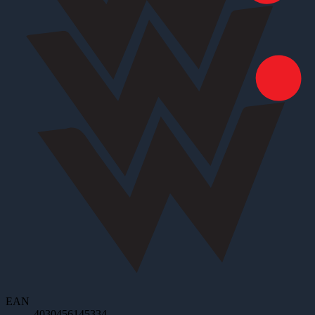
EAN
4030456145334