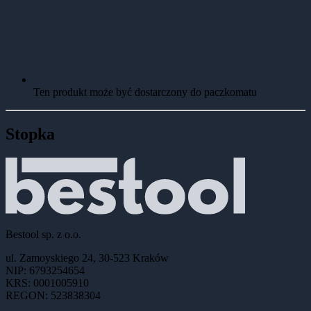
Ten produkt może być dostarczony do paczkomatu
Stopka
Bestool sp. z o.o.
ul. Zamoyskiego 24, 30-523 Kraków
NIP: 6793254654
KRS: 0001005910
REGON: 523838304