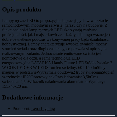
Opis produktu
Lampy ręczne LED to propozycja dla pracujących w warsztacie
samochodowym, mobilnym serwisie, garażu czy na budowie. Z
funkcjonalności lamp ręcznych LED skorzystają zarówno
profesjonaliści, jak i majsterkowicze – każdy, dla kogo ważne jest
dobre oświetlenie podczas wykonywanej pracy bądź działalności
hobbystycznej. Lampy charakteryzuje wysoka trwałość, mocny
strumień światła oraz długi czas pracy, co pozwala skupić się na
realizowanym zadaniu. Jednocześnie emitowane światło jest
komfortowe dla oczu, a sama technologia LED
energooszczędna.LATARKA Handy Future LEDŹródło światła: 3
W COB LED + 3 W LEDStrumień świetlny: 60 i 150 lmSilny
magnes w podstawieWytrzymała obudowa2 tryby świeceniaStopień
szczelności: IP20Obrotowy hakCzas ładowania: 3,5hCzas
świecenia: 2,5hWskaźnik naładowania akumulatora Wymiary:
155x40x20 mm
Dodatkowe informacje
Producent:
Lena Lighting