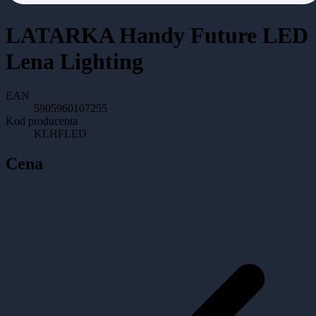
LATARKA Handy Future LED
Lena Lighting
EAN
5905960107255
Kod producenta
KLHFLED
Cena