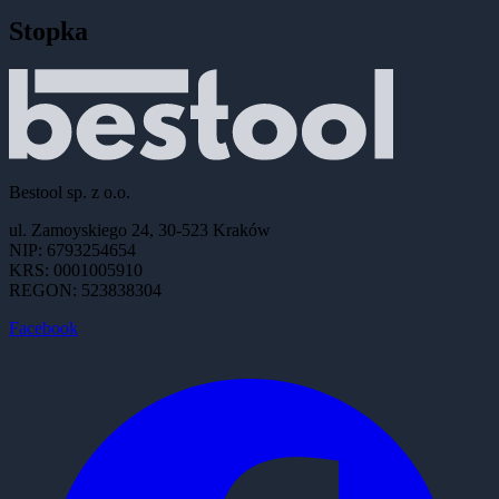
Stopka
Bestool sp. z o.o.
ul. Zamoyskiego 24, 30-523 Kraków
NIP: 6793254654
KRS: 0001005910
REGON: 523838304
Facebook