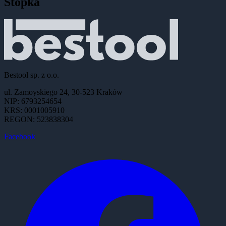
Stopka
Bestool sp. z o.o.
ul. Zamoyskiego 24, 30-523 Kraków
NIP: 6793254654
KRS: 0001005910
REGON: 523838304
Facebook