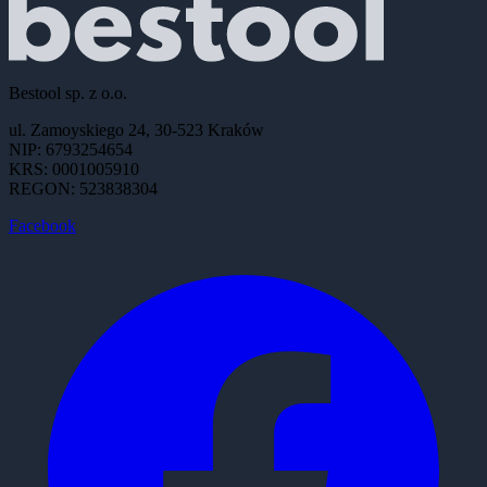
Bestool sp. z o.o.
ul. Zamoyskiego 24, 30-523 Kraków
NIP: 6793254654
KRS: 0001005910
REGON: 523838304
Facebook