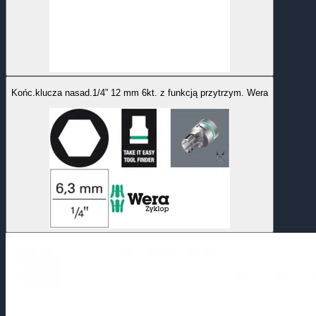
Końc.klucza nasad.1/4” 12 mm 6kt. z funkcją przytrzym. Wera