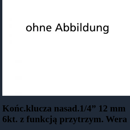
Końc.klucza nasad.1/4” 12 mm
6kt. z funkcją przytrzym. Wera