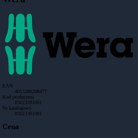
EAN
4013288208477
Kod producenta
05023391001
Nr katalogowy
05023391001
Cena