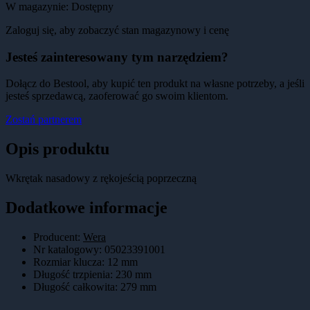
W magazynie:
Dostępny
Zaloguj się, aby zobaczyć stan magazynowy i cenę
Jesteś zainteresowany tym narzędziem?
Dołącz do Bestool, aby kupić ten produkt na własne potrzeby, a jeśli
jesteś sprzedawcą, zaoferować go swoim klientom.
Zostań partnerem
Opis produktu
Wkrętak nasadowy z rękojeścią poprzeczną
Dodatkowe informacje
Producent:
Wera
Nr katalogowy
:
05023391001
Rozmiar klucza
:
12 mm
Długość trzpienia
:
230 mm
Długość całkowita
:
279 mm