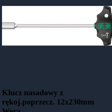
Klucz nasadowy z
rękoj.poprzecz. 12x230mm
Wera