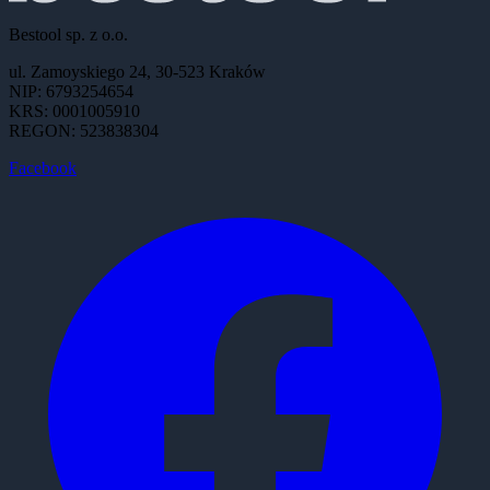
Bestool sp. z o.o.
ul. Zamoyskiego 24, 30-523 Kraków
NIP: 6793254654
KRS: 0001005910
REGON: 523838304
Facebook