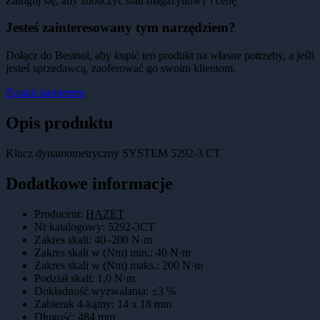
Zaloguj się, aby zobaczyć stan magazynowy i cenę
Jesteś zainteresowany tym narzędziem?
Dołącz do Bestool, aby kupić ten produkt na własne potrzeby, a jeśli
jesteś sprzedawcą, zaoferować go swoim klientom.
Zostań partnerem
Opis produktu
Klucz dynamometryczny SYSTEM 5292-3 CT
Dodatkowe informacje
Producent:
HAZET
Nr katalogowy
:
5292-3CT
Zakres skali
:
40–200 N·m
Zakres skali w (Nm) min.
:
40 N·m
Zakres skali w (Nm) maks.
:
200 N·m
Podział skali
:
1,0 N·m
Dokładność wyzwalania
:
±3 %
Zabierak 4-kątny
:
14 x 18 mm
Długość
:
484 mm