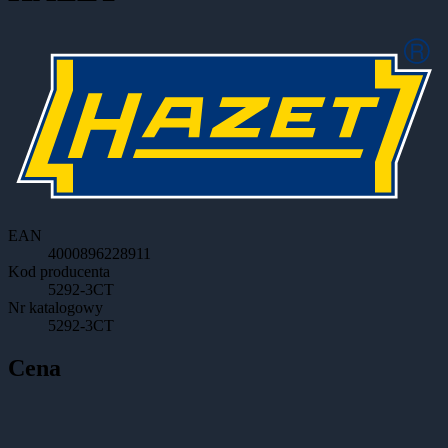
EAN
4000896228911
Kod producenta
5292-3CT
Nr katalogowy
5292-3CT
Cena