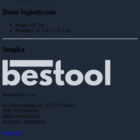
Dane logistyczne
Waga:
1.07
kg
Wymiary:
51 × 6.5 × 6.5
cm
Stopka
Bestool sp. z o.o.
ul. Zamoyskiego 24, 30-523 Kraków
NIP: 6793254654
KRS: 0001005910
REGON: 523838304
Facebook