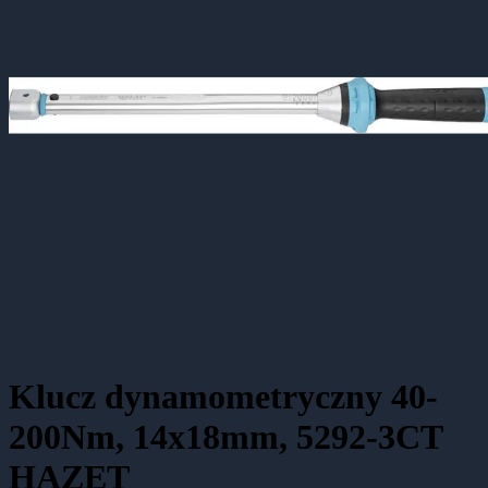
Klucz dynamometryczny 40-
200Nm, 14x18mm, 5292-3CT
HAZET