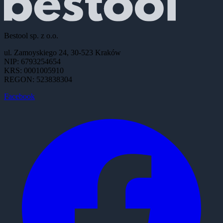
Bestool sp. z o.o.
ul. Zamoyskiego 24, 30-523 Kraków
NIP: 6793254654
KRS: 0001005910
REGON: 523838304
Facebook