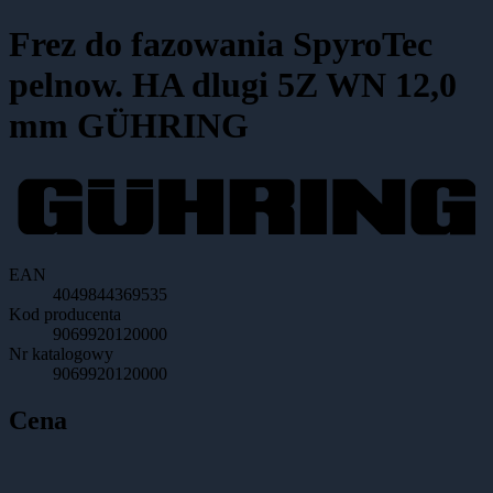
Frez do fazowania SpyroTec
pelnow. HA dlugi 5Z WN 12,0
mm GÜHRING
EAN
4049844369535
Kod producenta
9069920120000
Nr katalogowy
9069920120000
Cena