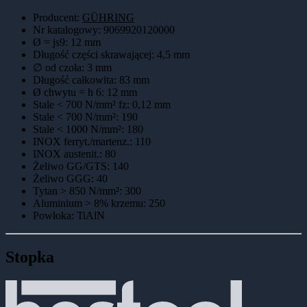
Producent:
GÜHRING
Nr katalogowy
:
9069920120000
Ø = js9
:
12 mm
Długość części skrawającej
:
4,5 mm
∅ od czoła
:
3 mm
Długość całkowita
:
83 mm
Ø chwytu = h 6
:
12 mm
Stale < 700 N/mm² fz
:
0,12 mm
Stale < 700 N/mm²
:
190
Stale < 1000 N/mm²
:
180
INOX ferryt./martenz.
:
110
INOX austenit.
:
80
Żeliwo GG/GTS
:
140
Żeliwo GGG
:
40
Tytan > 850 N/mm²
:
300
Aluminium > 8% krzemu
:
250
Powłoka
:
TiAlN
Stopka