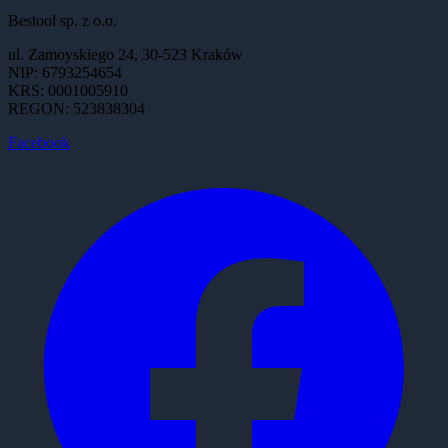
Bestool sp. z o.o.
ul. Zamoyskiego 24, 30-523 Kraków
NIP: 6793254654
KRS: 0001005910
REGON: 523838304
Facebook