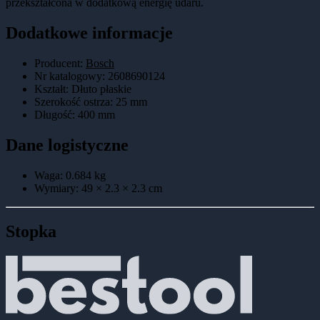
przekształcona w dodatkową energię udaru.
Dodatkowe informacje
Producent:
Bosch
Nr katalogowy
:
2608690124
Kształt
:
Dłuto płaskie
Szerokość ostrza
:
25 mm
Długość
:
400 mm
Dane logistyczne
Waga:
0.684
kg
Wymiary:
49 × 2.3 × 2.3
cm
Stopka