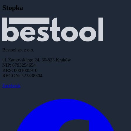
Stopka
Bestool sp. z o.o.
ul. Zamoyskiego 24, 30-523 Kraków
NIP: 6793254654
KRS: 0001005910
REGON: 523838304
Facebook