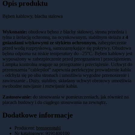
Opis produktu
Bęben kablowy, blacha stalowa
Wykonanie:
obudowa bębna z blachy stalowej, strona przednia i
tylna z izolacją ochronną, na ocynkowanym, stabilnym stelażu
z 4
gniazdami wtykowymi ze stykiem ochronnym,
zabezpieczenie
przed wodą rozpryskową, samozamykające się pokrywy. Obudowa
bębna odporna na niskie temperatury do –25°C. Bęben kablowy jest
wyposażony w zabezpieczenie przed przegrzaniem i przeciążeniem.
Lampka kontrolna reaguje na przegrzanie i przeciążenie. Uchwyt do
przenoszenia "cablepilot" zapewnia perfekcyjne prowadzenie kabla
- odchyla się po obu stronach i umożliwia wygodne przenoszenie i
zawieszanie
.
Duży, stabilny, składany uchwyt obrotowy umożliwia
swobodne nawijanie i rozwijanie kabla.
Zastosowanie:
do stosowania w pomieszczeniach, jak również na
placach budowy i do ciągłego stosowania na zewnątrz.
Dodatkowe informacje
Producent:
brennenstuhl
Nr katalogowy
:
9191400100