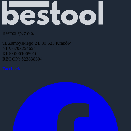
Bestool sp. z o.o.
ul. Zamoyskiego 24, 30-523 Kraków
NIP: 6793254654
KRS: 0001005910
REGON: 523838304
Facebook