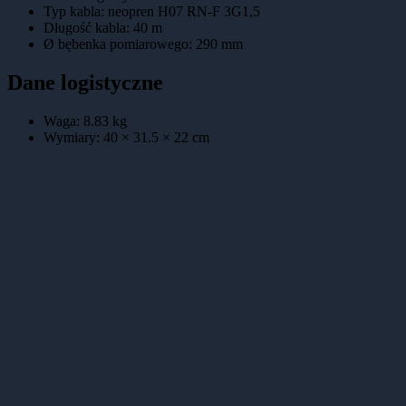
Typ kabla
:
neopren H07 RN-F 3G1,5
Długość kabla
:
40 m
Ø bębenka pomiarowego
:
290 mm
Dane logistyczne
Waga:
8.83
kg
Wymiary:
40 × 31.5 × 22
cm