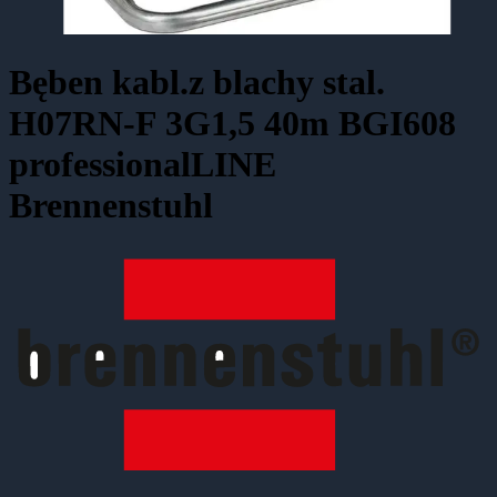
Bęben kabl.z blachy stal.
H07RN-F 3G1,5 40m BGI608
professionalLINE
Brennenstuhl