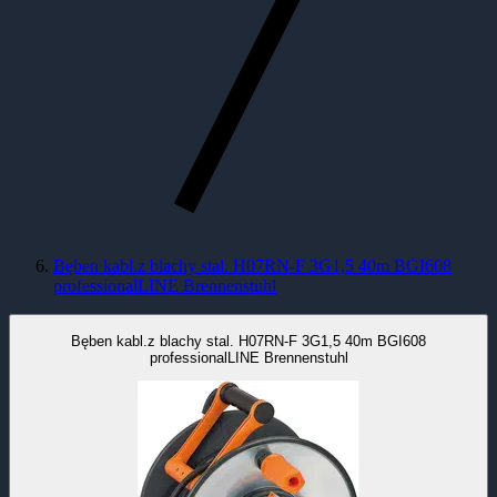
Bęben kabl.z blachy stal. H07RN-F 3G1,5 40m BGI608
professionalLINE Brennenstuhl
Bęben kabl.z blachy stal. H07RN-F 3G1,5 40m BGI608
professionalLINE Brennenstuhl