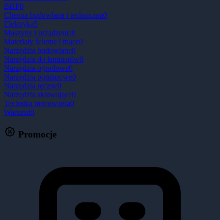
BHP
0
Chemia budowlana i techniczna
0
Elektryka
5
Maszyny i urządzenia
0
Materiały ścierne i tnące
0
Narzędzia budowlane
0
Narzędzia do laminatów
0
Narzędzia ogrodowe
0
Narzędzia pomiarowe
0
Narzędzia ręczne
0
Narzędzia skrawające
0
Technika mocowania
0
Warsztat
0
Promocje