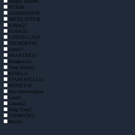
Integra Tools
90
WTE
88
ALBRECHT
40
MITEE-BITE
38
Eclipse
27
FLAIG
25
CONZELLA
23
TSCHORN
18
Luna
15
SKANTEK
15
Kitagawa
12
Teng Tools
12
KESEL
11
STAHLWILLE
11
BESSEY
10
linia uniwersalna
4
Limit
3
Grunda
2
King Tony
2
TAPMATIC
2
Bosch
1