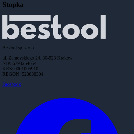
Stopka
Bestool sp. z o.o.
ul. Zamoyskiego 24, 30-523 Kraków
NIP: 6793254654
KRS: 0001005910
REGON: 523838304
Facebook