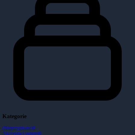
Kategorie
(Nieprzypisane)
0
Akcesoria i osprzęt
0