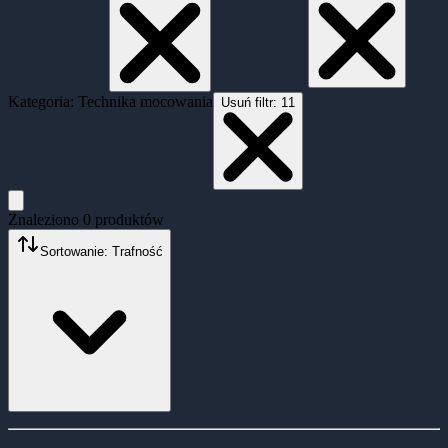
Kategoria: Technika mocowania
Usuń filtr:
11
Znaleziono
0
produktów
Sortowanie: Trafność