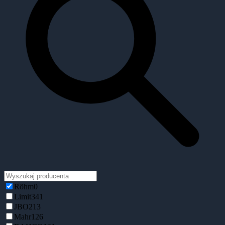
Röhm
0
Limit
341
JBO
213
Mahr
126