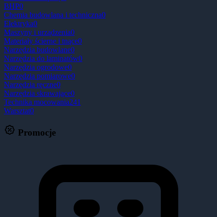
BHP
0
Chemia budowlana i techniczna
0
Elektryka
0
Maszyny i urządzenia
0
Materiały ścierne i tnące
0
Narzędzia budowlane
0
Narzędzia do laminatów
0
Narzędzia ogrodowe
0
Narzędzia pomiarowe
0
Narzędzia ręczne
0
Narzędzia skrawające
0
Technika mocowania
241
Warsztat
0
Promocje