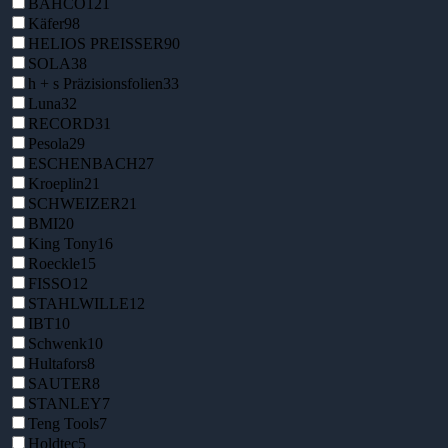
BAHCO
121
Käfer
98
HELIOS PREISSER
90
SOLA
38
h + s Präzisionsfolien
33
Luna
32
RECORD
31
Pesola
29
ESCHENBACH
27
Kroeplin
21
SCHWEIZER
21
BMI
20
King Tony
16
Roeckle
15
FISSO
12
STAHLWILLE
12
IBT
10
Schwenk
10
Hultafors
8
SAUTER
8
STANLEY
7
Teng Tools
7
Holdtec
5