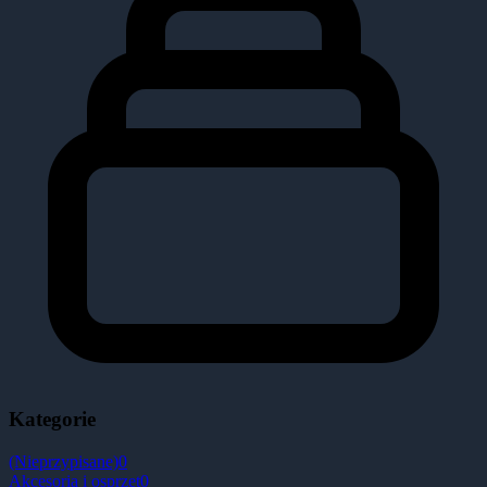
Kategorie
(Nieprzypisane)
0
Akcesoria i osprzęt
0