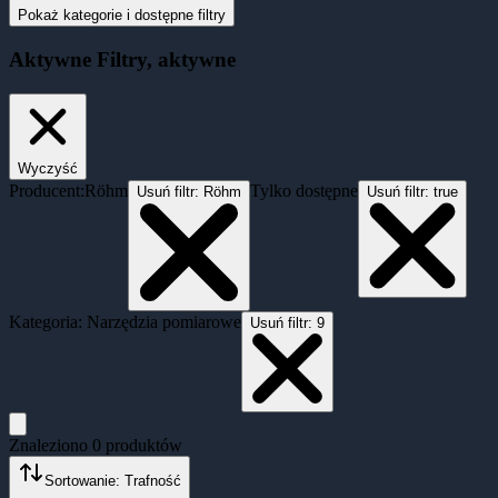
Pokaż kategorie i dostępne filtry
Aktywne
Filtry
, aktywne
Wyczyść
Producent:
Röhm
Tylko dostępne
Usuń filtr:
Röhm
Usuń filtr:
true
Kategoria: Narzędzia pomiarowe
Usuń filtr:
9
Znaleziono
0
produktów
Sortowanie: Trafność