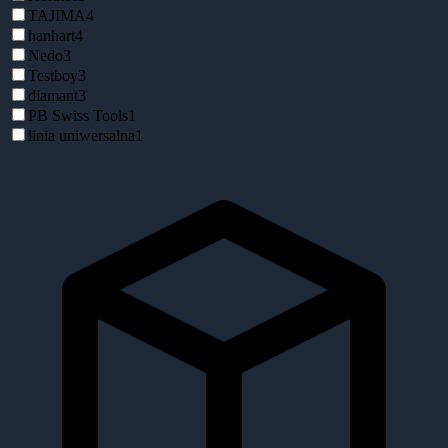
TAJIMA
4
hanhart
4
Nedo
3
Testboy
3
diamant
3
PB Swiss Tools
1
linia uniwersalna
1