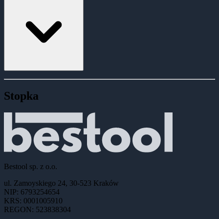
Stopka
Bestool sp. z o.o.
ul. Zamoyskiego 24, 30-523 Kraków
NIP: 6793254654
KRS: 0001005910
REGON: 523838304