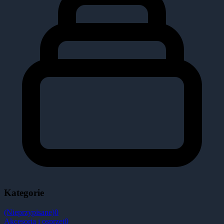
Kategorie
(Nieprzypisane)
0
Akcesoria i osprzęt
0