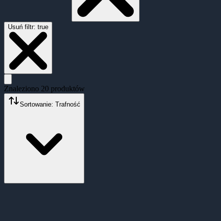
Usuń filtr:
true
Znaleziono
20
produktów
Sortowanie: Trafność