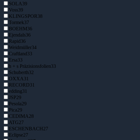
SOLA
39
Voss
39
KLINGSPOR
38
Tormek
37
BOEHM
36
Ejendals
36
Rapid
36
Weidmüller
34
Craftland
33
Ersa
33
h + s Präzisionsfolien
33
Schuberth
32
OXXA
31
RECORD
31
edding
31
JSP
29
Pesola
29
Pica
29
CEDIMA
28
ATG
27
ESCHENBACH
27
Eclipse
27