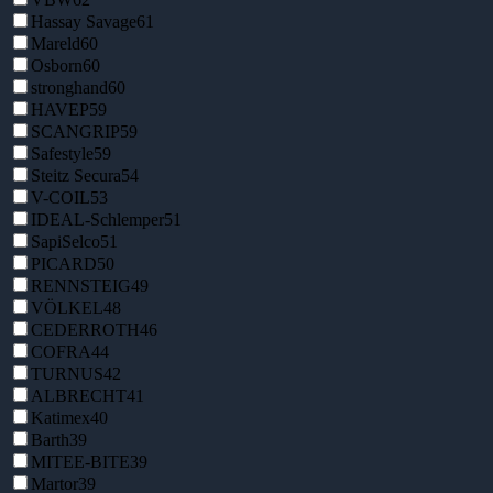
Hassay Savage
61
Mareld
60
Osborn
60
stronghand
60
HAVEP
59
SCANGRIP
59
Safestyle
59
Steitz Secura
54
V-COIL
53
IDEAL-Schlemper
51
SapiSelco
51
PICARD
50
RENNSTEIG
49
VÖLKEL
48
CEDERROTH
46
COFRA
44
TURNUS
42
ALBRECHT
41
Katimex
40
Barth
39
MITEE-BITE
39
Martor
39