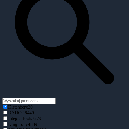
Kistenberg
20
BAHCO
8449
Integra Tools
7279
King Tony
4839