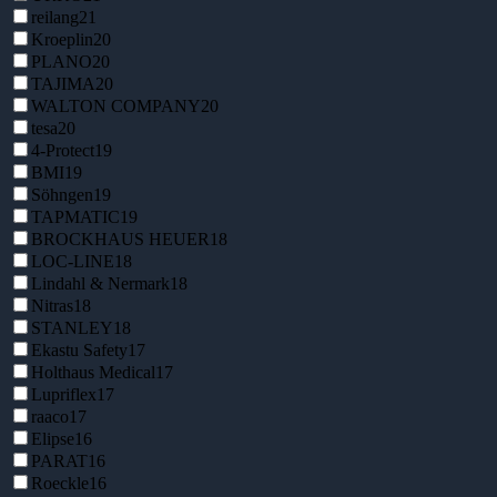
reilang
21
Kroeplin
20
PLANO
20
TAJIMA
20
WALTON COMPANY
20
tesa
20
4-Protect
19
BMI
19
Söhngen
19
TAPMATIC
19
BROCKHAUS HEUER
18
LOC-LINE
18
Lindahl & Nermark
18
Nitras
18
STANLEY
18
Ekastu Safety
17
Holthaus Medical
17
Lupriflex
17
raaco
17
Elipse
16
PARAT
16
Roeckle
16