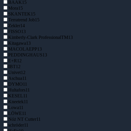
BAAK
15
Mora
15
SKANTEK
15
Terratrend Job
15
Zekler
14
FISSO
13
Kimberly-Clark ProfessionalTM
13
Kitagawa
13
MACOLAEPP
13
PEDDINGHAUS
13
E+R
12
IBT
12
Univet
12
Aschua
11
DYMO
11
Hultafors
11
KESEL
11
Kneetek
11
Lowa
11
LÖWE
11
Nóż NT Cutter
11
schröder
11
HaFu
10