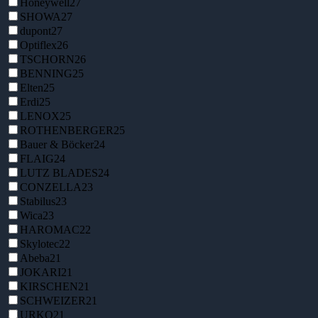
Honeywell
27
SHOWA
27
dupont
27
Optiflex
26
TSCHORN
26
BENNING
25
Elten
25
Erdi
25
LENOX
25
ROTHENBERGER
25
Bauer & Böcker
24
FLAIG
24
LUTZ BLADES
24
CONZELLA
23
Stabilus
23
Wica
23
HAROMAC
22
Skylotec
22
Abeba
21
JOKARI
21
KIRSCHEN
21
SCHWEIZER
21
URKO
21