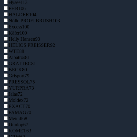
elysee
113
FHB
106
HALDER
104
Nölle PROFI BRUSH
103
Excess
100
Käfer
100
Helly Hansen
93
HELIOS PREISSER
92
WTE
88
Albatros
81
GRATTEC
81
BECK
80
Grisport
79
PRESSOL
75
YURPRA
73
Jalas
72
Moldex
72
EXACT
70
FAMAG
70
Meindl
68
Dunlop
67
KOMET
63
VBW
62