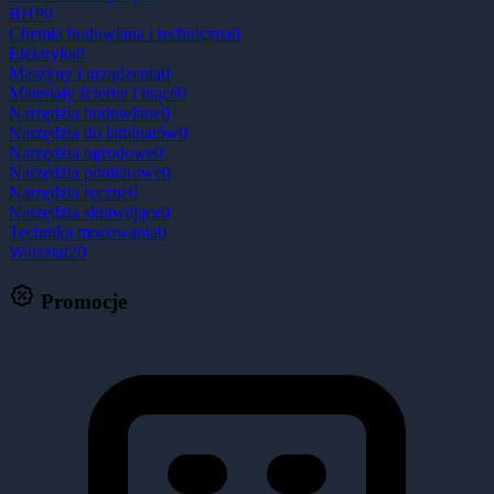
BHP
0
Chemia budowlana i techniczna
0
Elektryka
0
Maszyny i urządzenia
0
Materiały ścierne i tnące
0
Narzędzia budowlane
0
Narzędzia do laminatów
0
Narzędzia ogrodowe
0
Narzędzia pomiarowe
0
Narzędzia ręczne
0
Narzędzia skrawające
0
Technika mocowania
0
Warsztat
20
Promocje