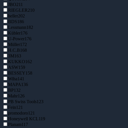
JBO
211
RIEGLER
210
heller
202
BDS
186
Lessmann
182
Kübler
176
U-Power
176
Müller
172
H.C.B
168
3M
163
KUKKO
162
ASW
159
BESSEY
158
Wiha
141
MAPA
136
BP
132
Mahr
126
PB Swiss Tools
123
Fein
121
promodoro
121
Honeywell KCL
119
Planam
117