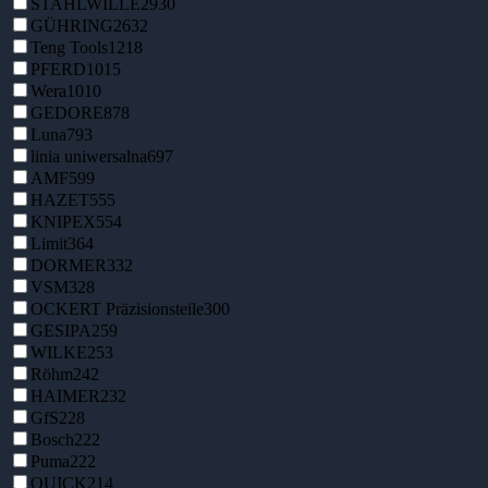
STAHLWILLE
2930
GÜHRING
2632
Teng Tools
1218
PFERD
1015
Wera
1010
GEDORE
878
Luna
793
linia uniwersalna
697
AMF
599
HAZET
555
KNIPEX
554
Limit
364
DORMER
332
VSM
328
OCKERT Präzisionsteile
300
GESIPA
259
WILKE
253
Röhm
242
HAIMER
232
GfS
228
Bosch
222
Puma
222
QUICK
214