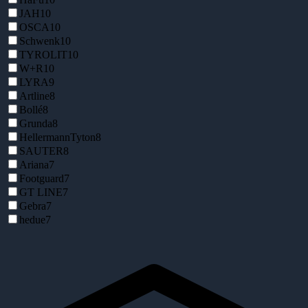
JAH
10
OSCA
10
Schwenk
10
TYROLIT
10
W+R
10
LYRA
9
Artline
8
Bollé
8
Grunda
8
HellermannTyton
8
SAUTER
8
Ariana
7
Footguard
7
GT LINE
7
Gebra
7
hedue
7