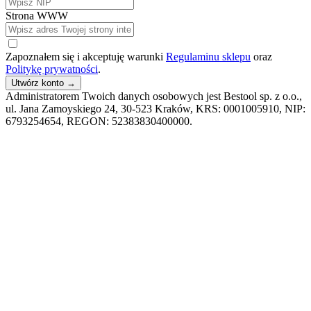
Strona WWW
Zapoznałem się i akceptuję warunki
Regulaminu sklepu
oraz
Politykę prywatności
.
Utwórz konto
→
Administratorem Twoich danych osobowych jest Bestool sp. z o.o.,
ul. Jana Zamoyskiego 24, 30-523 Kraków, KRS: 0001005910, NIP:
6793254654, REGON: 52383830400000.