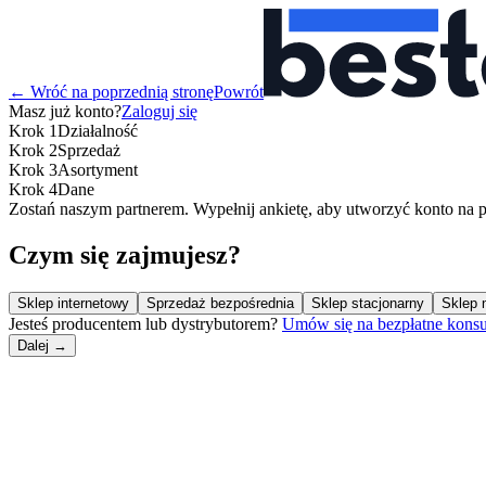
←
Wróć na poprzednią stronę
Powrót
Masz już konto?
Zaloguj się
Krok
1
Działalność
Krok
2
Sprzedaż
Krok
3
Asortyment
Krok
4
Dane
Zostań naszym partnerem. Wypełnij ankietę, aby utworzyć konto na p
Czym się zajmujesz?
Sklep internetowy
Sprzedaż bezpośrednia
Sklep stacjonarny
Sklep 
Jesteś producentem lub dystrybutorem?
Umów się na bezpłatne konsu
Dalej →