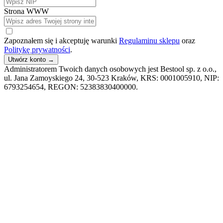
Strona WWW
Zapoznałem się i akceptuję warunki
Regulaminu sklepu
oraz
Politykę prywatności
.
Utwórz konto
→
Administratorem Twoich danych osobowych jest Bestool sp. z o.o.,
ul. Jana Zamoyskiego 24, 30-523 Kraków, KRS: 0001005910, NIP:
6793254654, REGON: 52383830400000.